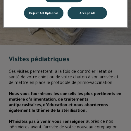
Reject All Optional
Accept All
Visites pédiatriques
Ces visites permettent à la fois de contrôler l'état de
santé de votre chiot ou de votre chaton à son arrivée et
de mettre en place le protocole de primo-vaccination.
Nous vous fournirons les conseils les plus pertinents en
matière d’alimentation, de traitements
antiparasitaires, d’éducation et nous aborderons
également le thème de la stérilisation.
N'hésitez pas à venir vous renseigner
auprès de nos
infirmières avant l’arrivée de votre nouveau compagnon